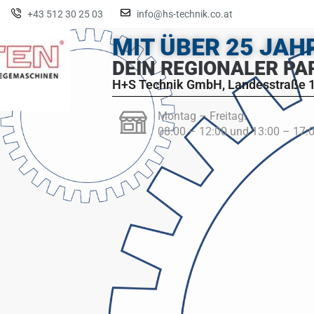
+43 512 30 25 03
info@hs-technik.co.at
MIT ÜBER 25 JA
DEIN REGIONALER PA
H+S Technik GmbH, Landesstraße 1
Montag – Freitag:
08:00 – 12:00 und 13:00 – 17: