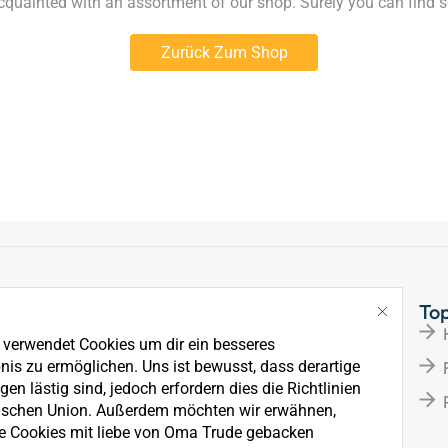
acquainted with an assortment of our shop. Surely you can find s
Zurück Zum Shop
Links
To
Über Uns
e verwendet Cookies um dir ein besseres
News
nis zu ermöglichen. Uns ist bewusst, dass derartige
en lästig sind, jedoch erfordern dies die Richtlinien
Kontakt
ischen Union. Außerdem möchten wir erwähnen,
e Cookies mit liebe von Oma Trude gebacken