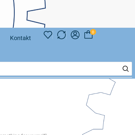
0
❘
Kontakt