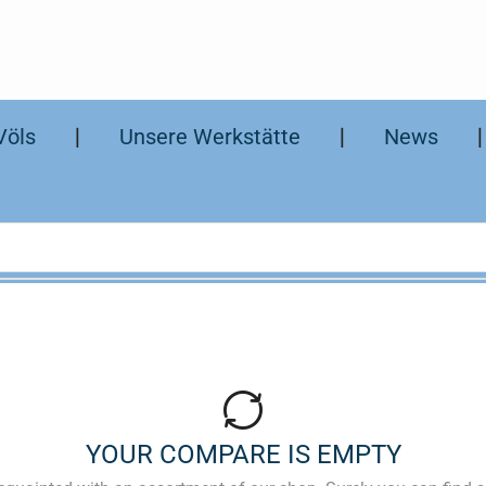
Völs
❘
Unsere Werkstätte
❘
News
YOUR COMPARE IS EMPTY