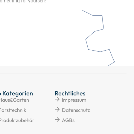
omething for yourself!
p Kategorien
Rechtliches
Haus&Garten
Impressum
Forsttechnik
Datenschutz
Produktzubehör
AGBs