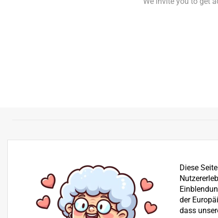
We invite you to get 
Diese Seit
Nutzererleb
Einblendung
der Europä
dass unser