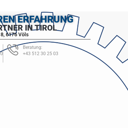
HREN ERFAHRUNG
RTNER IN TIROL
8, 6176 Völs
Beratung:
00
+43 512 30 25 03