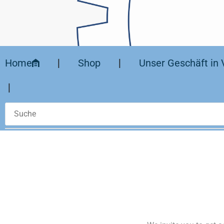
Home
❘
Shop
❘
Unser Geschäft in 
❘