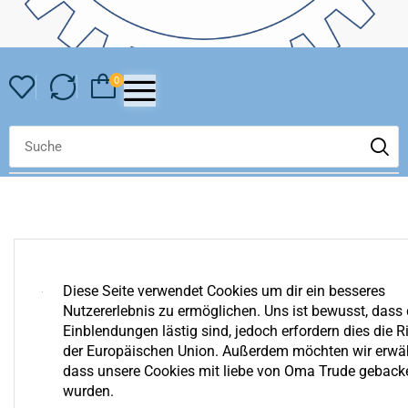
0
Diese Seite verwendet Cookies um dir ein besseres
Nutzererlebnis zu ermöglichen. Uns ist bewusst, dass 
YOUR COMPARE IS EMPTY
Einblendungen lästig sind, jedoch erfordern dies die Ri
We invite you to get acquainted with an assortment of our
der Europäischen Union. Außerdem möchten wir erwä
shop. Surely you can find something for yourself!
dass unsere Cookies mit liebe von Oma Trude geback
wurden.
Zurück Zum Shop