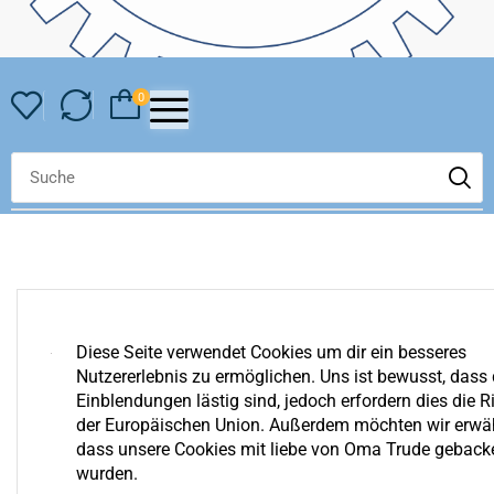
0
Diese Seite verwendet Cookies um dir ein besseres
Nutzererlebnis zu ermöglichen. Uns ist bewusst, dass 
YOUR COMPARE IS EMPTY
Einblendungen lästig sind, jedoch erfordern dies die Ri
We invite you to get acquainted with an assortment of our
der Europäischen Union. Außerdem möchten wir erwä
shop. Surely you can find something for yourself!
dass unsere Cookies mit liebe von Oma Trude geback
wurden.
Zurück Zum Shop