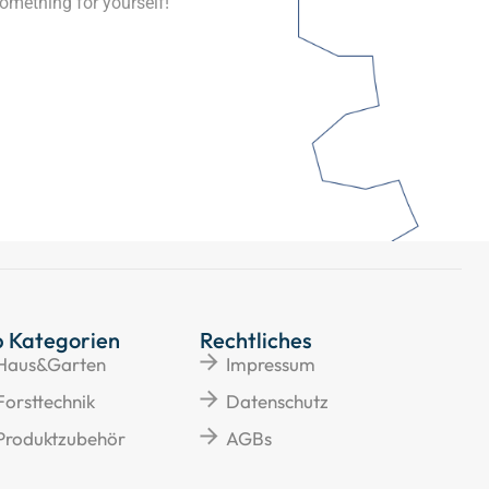
omething for yourself!
p Kategorien
Rechtliches
Haus&Garten
Impressum
Forsttechnik
Datenschutz
Produktzubehör
AGBs