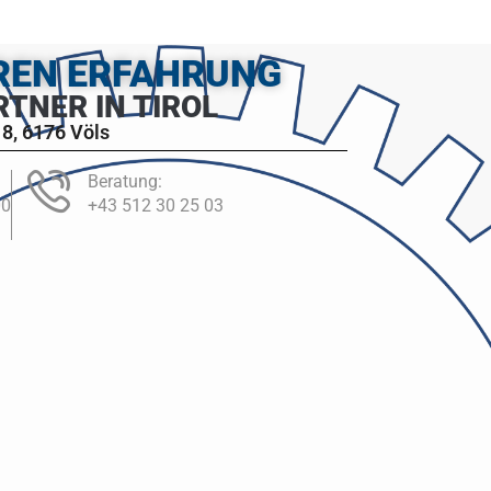
HREN ERFAHRUNG
RTNER IN TIROL
8, 6176 Völs
Beratung:
00
+43 512 30 25 03