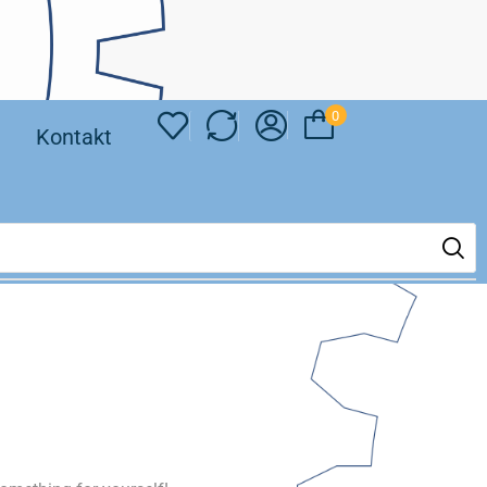
0
❘
Kontakt