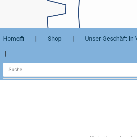
Home
❘
Shop
❘
Unser Geschäft in 
❘