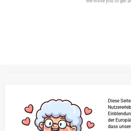
We invite you to get 
Diese Seit
Nutzererleb
Einblendung
der Europä
dass unser