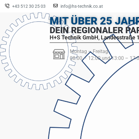
+43 512 30 25 03
info@hs-technik.co.at
MIT ÜBER 25 JA
DEIN REGIONALER PA
H+S Technik GmbH, Landesstraße 1
Montag – Freitag:
08:00 – 12:00 und 13:00 – 17: