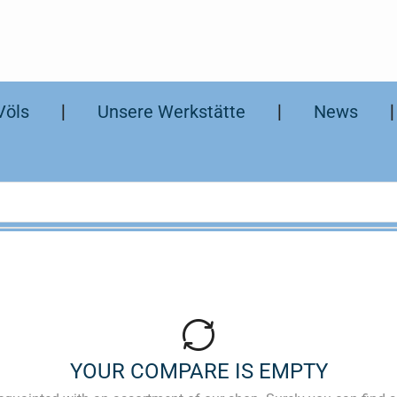
Völs
❘
Unsere Werkstätte
❘
News
YOUR COMPARE IS EMPTY