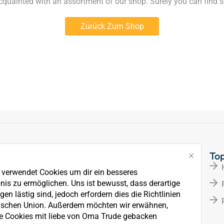
acquainted with an assortment of our shop. Surely you can find s
Zurück Zum Shop
Links
To
Über Uns
e verwendet Cookies um dir ein besseres
News
nis zu ermöglichen. Uns ist bewusst, dass derartige
en lästig sind, jedoch erfordern dies die Richtlinien
Kontakt
ischen Union. Außerdem möchten wir erwähnen,
e Cookies mit liebe von Oma Trude gebacken