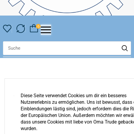
0
Diese Seite verwendet Cookies um dir ein besseres
Nutzererlebnis zu ermöglichen. Uns ist bewusst, dass 
YOUR COMPARE IS EMPTY
Einblendungen lästig sind, jedoch erfordern dies die Ri
We invite you to get acquainted with an assortment of our
der Europäischen Union. Außerdem möchten wir erwä
shop. Surely you can find something for yourself!
dass unsere Cookies mit liebe von Oma Trude geback
wurden.
Zurück Zum Shop